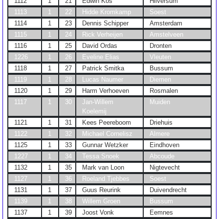
1112
1
21
Edwin Kos
Hilversum
1113
1
22
Hidde Kromkamp
Soest
1114
1
23
Dennis Schipper
Amsterdam
1115
1
24
Rick Verheijen
Amstelveen
1116
1
25
David Ordas
Dronten
1226
1
26
Eveline Elias
Vleuten
1118
1
27
Patrick Smitka
Bussum
1119
1
28
Lucas Naumer
Diemen
1120
1
29
Harm Verhoeven
Rosmalen
1117
1
30
Jan-Willem
Muiden
Koelemij
1121
1
31
Kees Peereboom
Driehuis
1122
1
32
Michael Cornelisz
Almere
1125
1
33
Gunnar Wetzker
Eindhoven
1227
1
34
Tessa Snoek
Abcoude
1132
1
35
Mark van Loon
Nigtevecht
1127
1
36
Roeland Tjebbes
Soest
1131
1
37
Guus Reurink
Duivendrecht
1139
1
38
Willem Groen
Bussum
1137
1
39
Joost Vonk
Eemnes