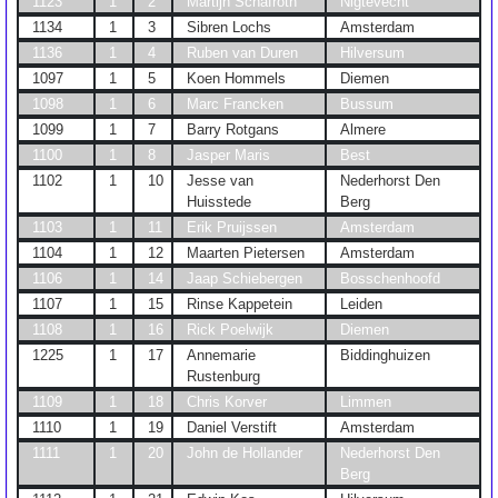
1123
1
2
Martijn Schafroth
Nigtevecht
1134
1
3
Sibren Lochs
Amsterdam
1136
1
4
Ruben van Duren
Hilversum
1097
1
5
Koen Hommels
Diemen
1098
1
6
Marc Francken
Bussum
1099
1
7
Barry Rotgans
Almere
1100
1
8
Jasper Maris
Best
1102
1
10
Jesse van
Nederhorst Den
Huisstede
Berg
1103
1
11
Erik Pruijssen
Amsterdam
1104
1
12
Maarten Pietersen
Amsterdam
1106
1
14
Jaap Schiebergen
Bosschenhoofd
1107
1
15
Rinse Kappetein
Leiden
1108
1
16
Rick Poelwijk
Diemen
1225
1
17
Annemarie
Biddinghuizen
Rustenburg
1109
1
18
Chris Korver
Limmen
1110
1
19
Daniel Verstift
Amsterdam
1111
1
20
John de Hollander
Nederhorst Den
Berg