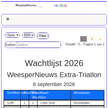
1
2
»
Totaal#: 71 - Pagina 1 van 2
Zoeken
Wachtlijst 2026
WeesperNieuws Extra-Triatlon
6 september 2026
StartNummer
StartSerie
Plaats
Naam
Woonplaats
Wachtlijst
1230
1
1
Lotte Smit
Amsterdam