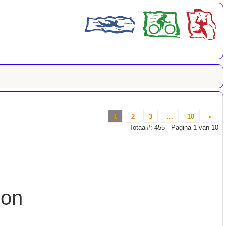
1
2
3
…
10
»
Totaal#: 455 - Pagina 1 van 10
lon