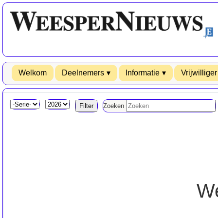
Welkom
Deelnemers
Informatie
Vrijwilliger
Zoeken
We