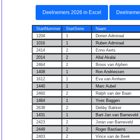
Deelnemers 2026 in Excel
Deelnemer
StartNummer
StartSerie
Naam
1204
1
Dorien Admiraal
1016
1
Ruben Admiraal
2414
2
Enno Aerts
2014
2
Allal Akalai
2464
2
Broos van Alphen
1408
1
Ron Andriessen
1612
1
Eva van Arnhem
1440
1
Marc Aubel
2460
2
Ralph van der Baan
1464
1
Yves Baggen
2638
2
Debby Bakker
1431
1
Bart-Jan van Barneveld
2423
2
Joran van Barneveld
2449
2
Roger Bastiaens
2403
2
Vince van de Beek