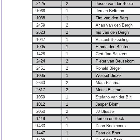
2425
2
Jesse van der Beele
1066
1
Jeroen Beltman
1038
1
Tim van den Berg
2459
2
Arjan van den Bergh
2623
2
Iris van den Bergh
1047
1
Vincent Besseling
1005
1
Emma den Besten
1428
1
Gert-Jan Beukers
2424
2
Pieter van Beusekom
2451
2
Ronald Bieger
1085
1
Wessel Bieze
2643
2
Mara Bijlsma
2517
2
Merijn Bijlsma
1059
1
Stefano van der Bilt
1012
1
Jasper Blom
2050
2
JJ Blusse
1418
1
Jeroen de Bock
1433
1
Daan Boekhoorn
1447
1
Daan de Boer