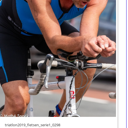
triatlon2019_fietsen_serie1_0298