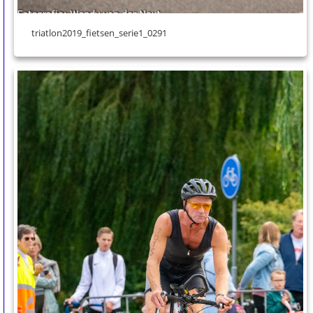
triatlon2019_fietsen_serie1_0291