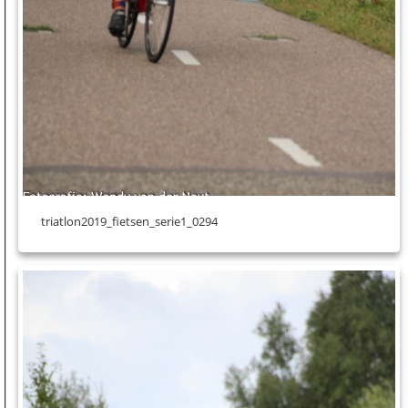
triatlon2019_fietsen_serie1_0294