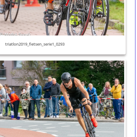
triatlon2019_fietsen_serie1_0293