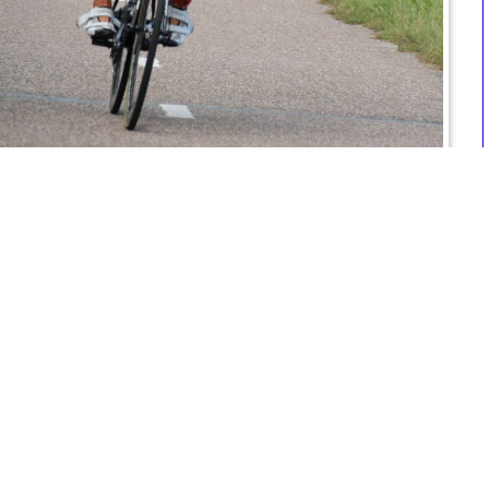
triatlon2019_fietsen_serie1_0287