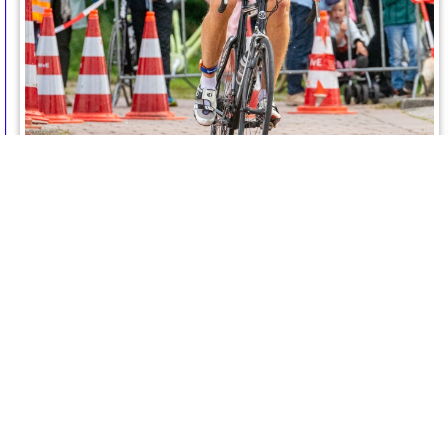
triatlon2019_fietsen_serie1_0288