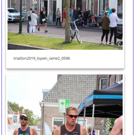
triatlon2019_lopen_serie2_0596