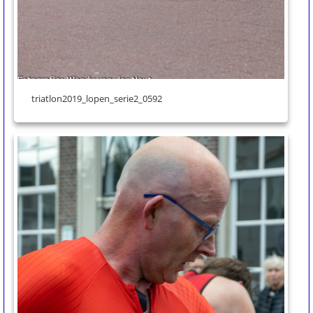
triatlon2019_lopen_serie2_0592