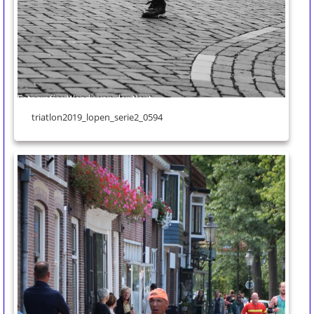
triatlon2019_lopen_serie2_0594