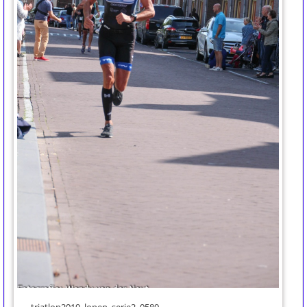
triatlon2019_lopen_serie2_0589