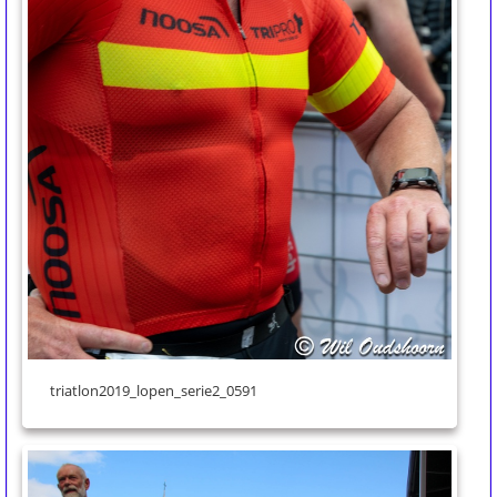
triatlon2019_lopen_serie2_0591