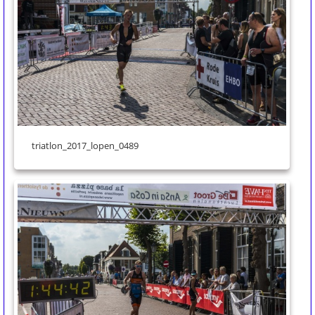
triatlon_2017_lopen_0489