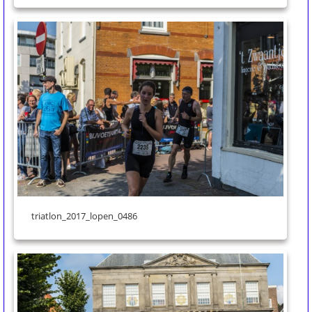
triatlon_2017_lopen_0486