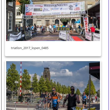
triatlon_2017_lopen_0485