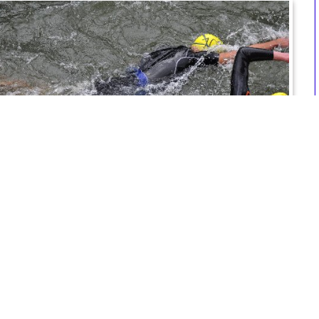
triatlon_2012_0477