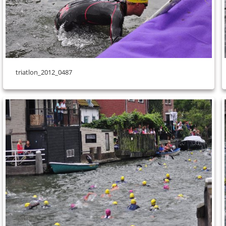
triatlon_2012_0487