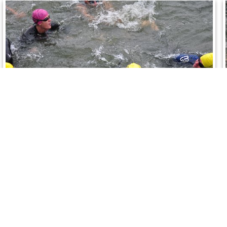
triatlon_2012_0478