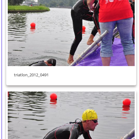
triatlon_2012_0491