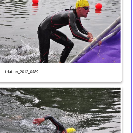
triatlon_2012_0489